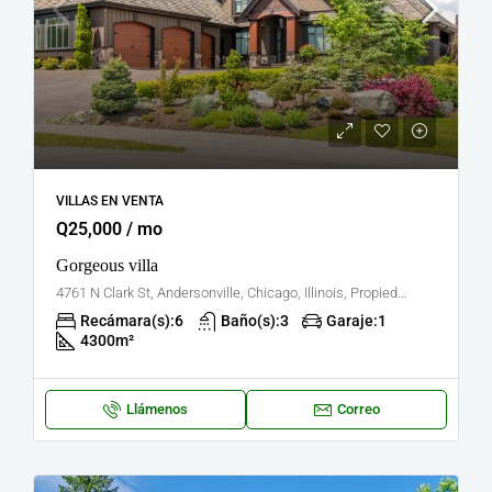
VILLAS EN VENTA
Q25,000 / mo
Gorgeous villa
4761 N Clark St, Andersonville, Chicago, Illinois, Propiedades en los Estados Unidos
Recámara(s):
6
Baño(s):
3
Garaje:
1
4300
m²
Llámenos
Correo