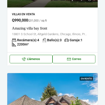
VILLAS EN VENTA
Q990,000
Q31,000 / sq ft
Amazing villa bay front
13801 S School St, Altgeld Gardens, Chicago, Illinois, Propiedades en los Estados Unidos
Recámara(s):
4
Baño(s):
3
Garaje:
1
2200
m²
Llámenos
Correo
EN RENTA