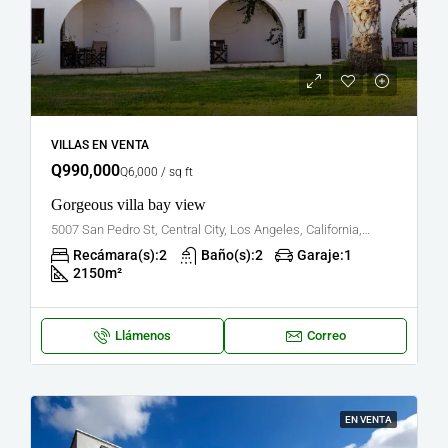
VILLAS EN VENTA
Q990,000
Q6,000 / sq ft
Gorgeous villa bay view
5007 San Pedro St, Central City, Los Angeles, California, Propiedades en los Estados Unidos
Recámara(s):
2
Baño(s):
2
Garaje:
1
2150
m²
Llámenos
Correo
EN VENTA