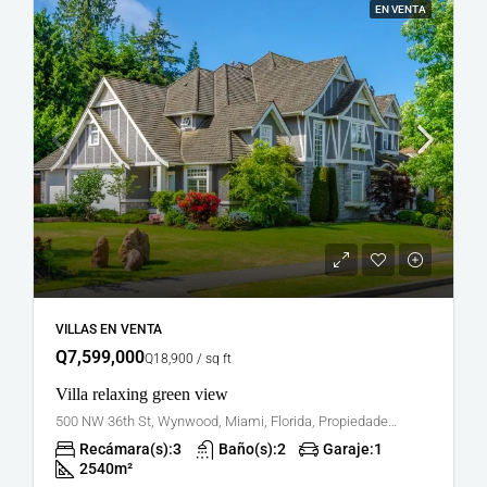
EN VENTA
VILLAS EN VENTA
Q7,599,000
Q18,900 / sq ft
Villa relaxing green view
500 NW 36th St, Wynwood, Miami, Florida, Propiedades en los Estados Unidos
Recámara(s):
3
Baño(s):
2
Garaje:
1
2540
m²