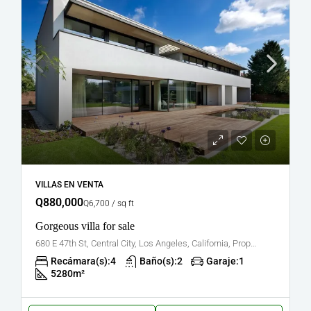
VILLAS EN VENTA
Q880,000
Q6,700 / sq ft
Gorgeous villa for sale
680 E 47th St, Central City, Los Angeles, California, Propiedades en los Estados Unidos
Recámara(s):
4
Baño(s):
2
Garaje:
1
5280
m²