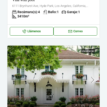
6111 Brynhurst Ave, Hyde Park, Los Angeles, California, Propiedades en los Estados Unidos
Recámara(s):
4
Baño:
1
Garaje:
1
3410
m²
Llámenos
Correo
EN VENTA