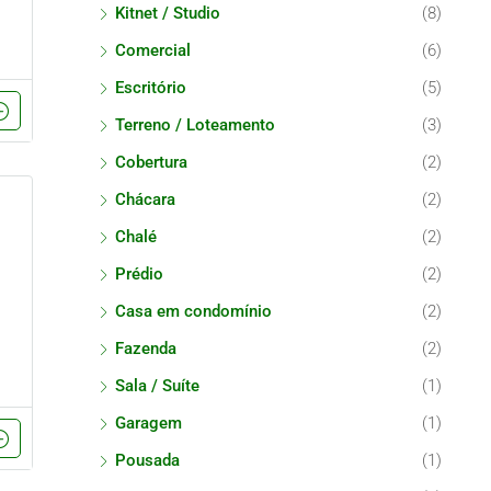
Kitnet / Studio
(8)
Comercial
(6)
Escritório
(5)
Terreno / Loteamento
(3)
Cobertura
(2)
Chácara
(2)
Chalé
(2)
Prédio
(2)
Casa em condomínio
(2)
Fazenda
(2)
Sala / Suíte
(1)
Garagem
(1)
Pousada
(1)