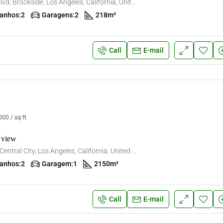
2955 S Robertson Blvd, Brookside, Los Angeles, California, United States
anhos:
2
Garagens:
2
218
m²
Call
E-mail
00 / sq ft
 view
5007 San Pedro St, Central City, Los Angeles, California, United States
anhos:
2
Garagem:
1
2150
m²
Call
E-mail