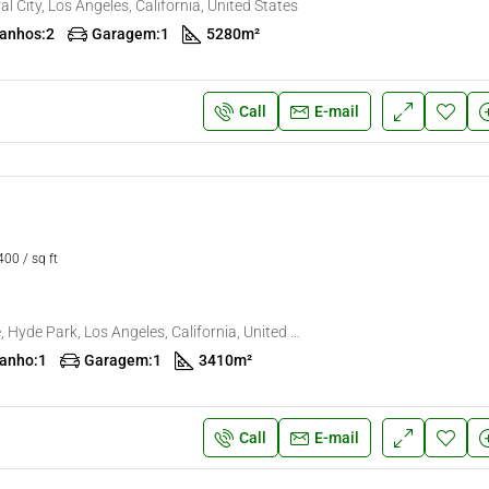
al City, Los Angeles, California, United States
anhos:
2
Garagem:
1
5280
m²
Call
E-mail
00 / sq ft
6111 Brynhurst Ave, Hyde Park, Los Angeles, California, United States
anho:
1
Garagem:
1
3410
m²
Call
E-mail