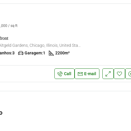
,000 / sq ft
front
13801 S School St, Altgeld Gardens, Chicago, Illinois, United States
anhos:
3
Garagem:
1
2200
m²
Call
E-mail
o