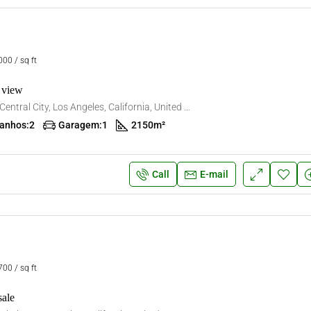
00 / sq ft
 view
5007 San Pedro St, Central City, Los Angeles, California, United States
anhos:
2
Garagem:
1
2150
m²
Call
E-mail
00 / sq ft
sale