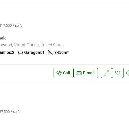
17,500 / sq ft
sale
wood, Miami, Florida, United States
anhos:
2
Garagem:
1
3450
m²
Call
E-mail
7,500 / sq ft