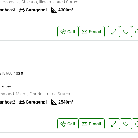
ersonville, Chicago, Illinois, United States
anhos:
3
Garagem:
1
4300
m²
Call
E-mail
18,900 / sq ft
n view
nwood, Miami, Florida, United States
anhos:
2
Garagem:
1
2540
m²
Call
E-mail