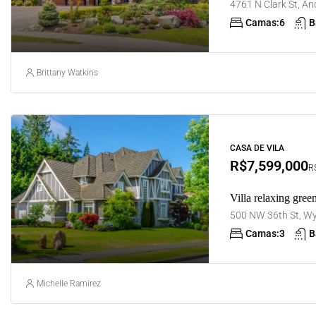
4761 N Clark St, And
Camas:
6
B
Brittany Watkins
CASA DE VILA
R$7,599,000
R$
Villa relaxing gree
500 NW 36th St, Wy
Camas:
3
B
Michelle Ramirez