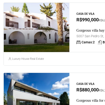
CASA DE VILA
R$990,000
R$6,0
Gorgeous villa bay
Camas:
2
B
Luxury House Real Estate
CASA DE VILA
R$880,000
R$6,7
Gorgeous villa for 