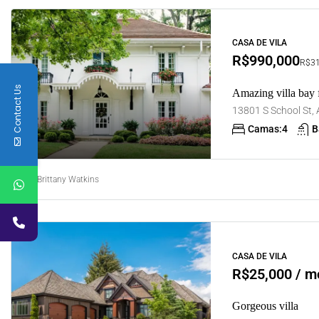
CASA DE VILA
R$990,000
R$31
Contact Us
Amazing villa bay 
Camas:
4
B
Brittany Watkins
CASA DE VILA
R$25,000 / m
Gorgeous villa