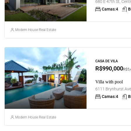
680 E 47th St, Centr
Camas:
4
B
Modern House Real Estate
CASA DE VILA
R$990,000
R$5,4
Villa with pool
Camas:
4
B
Modern House Real Estate