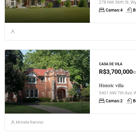
278 NW 36th St, Wy
Camas:
4
B
CASA DE VILA
R$3,700,000
R$
Historic villa
3401 NW 7th Ave, W
Camas:
2
B
Michelle Ramirez