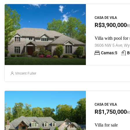
CASA DE VILA
R$3,900,000
R$
Villa with pool for 
3606 NW 5 Ave, Wyn
Camas:
5
B
Vincent Fuller
CASA DE VILA
R$1,750,000
R$
Villa for sale