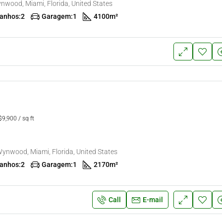
nwood, Miami, Florida, United States
anhos:
2
Garagem:
1
4100
m²
9,900 / sq ft
ynwood, Miami, Florida, United States
anhos:
2
Garagem:
1
2170
m²
Call
E-mail