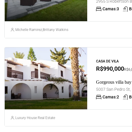
Camas:
3
B
Michelle Ramirez
,
Brittany Watkins
CASA DE VILA
R$990,000
R$6,0
Gorgeous villa bay
Camas:
2
B
Luxury House Real Estate