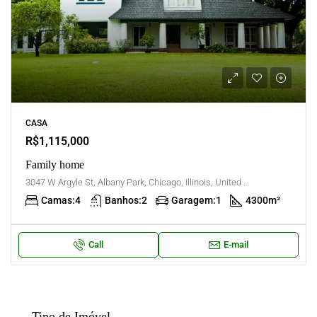
CASA
R$1,115,000
Family home
3047 W Argyle St, Albany Park, Chicago, Illinois, United States
Camas:
4
Banhos:
2
Garagem:
1
4300
m²
Call
E-mail
Tipo de Imóvel