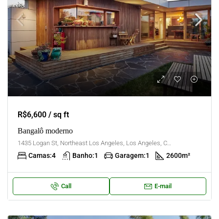
R$6,600 / sq ft
Bangalô moderno
1435 Logan St, Northeast Los Angeles, Los Angeles, California, United States
Camas:
4
Banho:
1
Garagem:
1
2600
m²
Call
E-mail