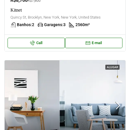
R$8,760
R$7,600
Kitnet
Quincy St, Brooklyn, New York, New York, United States
Banhos:
2
Garagens:
3
2560
m²
Call
E-mail
ALUGAR