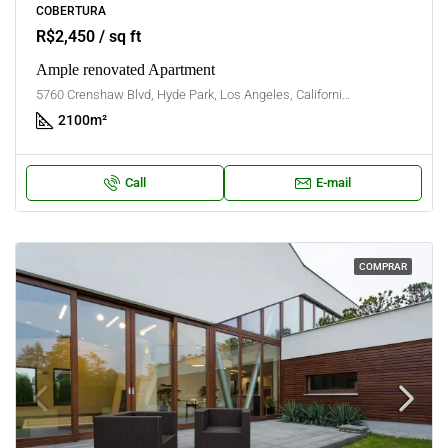
COBERTURA
R$2,450 / sq ft
Ample renovated Apartment
5760 Crenshaw Blvd, Hyde Park, Los Angeles, California, United States
2100
m²
Call
E-mail
COMPRAR