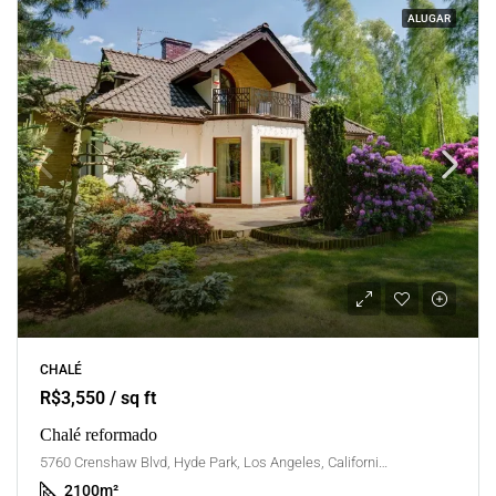
ALUGAR
CHALÉ
R$3,550 / sq ft
Chalé reformado
5760 Crenshaw Blvd, Hyde Park, Los Angeles, California, United States
2100
m²