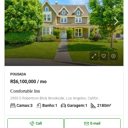
POUSADA
R$6,100,000 / mo
Comfortable Inn
2955 S Robertson Blvd, Brookside, Los Angeles, California, United States
Camas:
3
Banho:
1
Garagem:
1
2180
m²
Call
E-mail