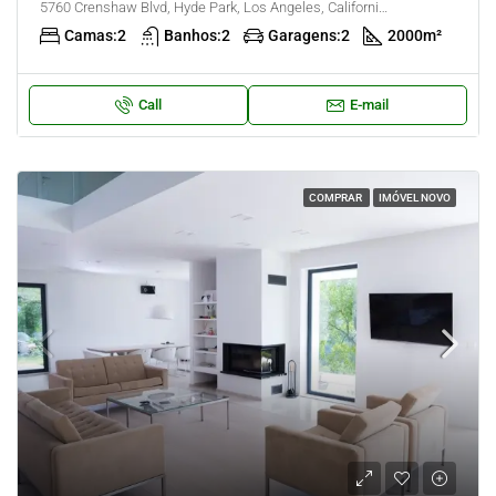
5760 Crenshaw Blvd, Hyde Park, Los Angeles, California, United States
Camas:
2
Banhos:
2
Garagens:
2
2000
m²
Call
E-mail
COMPRAR
IMÓVEL NOVO