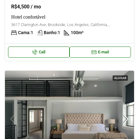
R$4,500 / mo
Hotel confortável
3617 Clarington Ave, Brookside, Los Angeles, California, United States
Cama:
1
Banho:
1
100
m²
Call
E-mail
ALUGAR