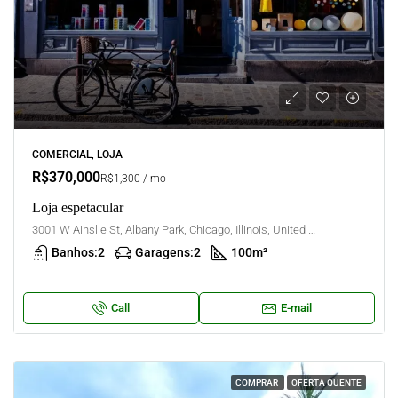
COMERCIAL, LOJA
R$370,000
R$1,300 / mo
Loja espetacular
3001 W Ainslie St, Albany Park, Chicago, Illinois, United States
Banhos:
2
Garagens:
2
100
m²
Call
E-mail
COMPRAR
OFERTA QUENTE