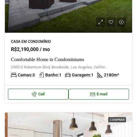
CASA EM CONDOMÍNIO
R$2,190,000 / mo
Comfortable Home in Condominiums
2955 S Robertson Blvd, Brookside, Los Angeles, California, United States
Camas:
3
Banho:
1
Garagem:
1
2180
m²
Call
E-mail
COMPRAR