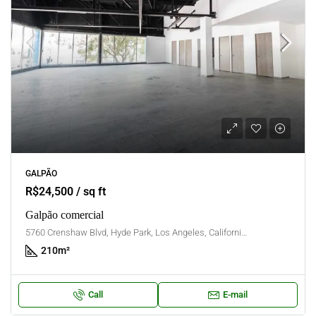
GALPÃO
R$24,500 / sq ft
Galpão comercial
5760 Crenshaw Blvd, Hyde Park, Los Angeles, California, United States
210
m²
Call
E-mail