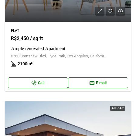
FLAT
R$2,450 / sq ft
Ample renovated Apartment
5760 Crenshaw Blvd, Hyde Park, Los Angeles, California, United States
2100
m²
Call
E-mail
ALUGAR