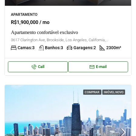
APARTAMENTO
R$1,900,000 / mo
Apartamento confortável exclusivo
3617 Clarington Ave, Brookside, Los Angeles, California, United States
Camas:
3
Banhos:
3
Garagens:
2
2300
m²
Call
E-mail
COMPRAR
IMÓVEL NOVO