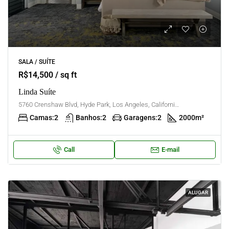
SALA / SUÍTE
R$14,500 / sq ft
Linda Suíte
5760 Crenshaw Blvd, Hyde Park, Los Angeles, California, United States
Camas:
2
Banhos:
2
Garagens:
2
2000
m²
Call
E-mail
ALUGAR