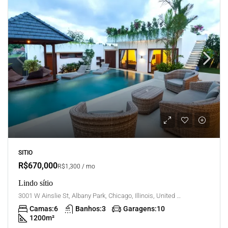
SITIO
R$670,000
R$1,300 / mo
Lindo sítio
3001 W Ainslie St, Albany Park, Chicago, Illinois, United States
Camas:
6
Banhos:
3
Garagens:
10
1200
m²