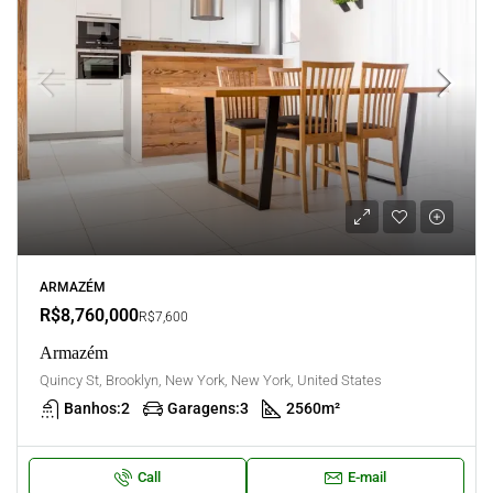
ARMAZÉM
R$8,760,000
R$7,600
Armazém
Quincy St, Brooklyn, New York, New York, United States
Banhos:
2
Garagens:
3
2560
m²
Call
E-mail