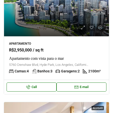
APARTAMENTO
R$2,950,000 / sq ft
Apartamento com vista para o mar
5760 Crenshaw Blvd, Hyde Park, Los Angeles, California, United States
Camas:
4
Banhos:
3
Garagens:
2
2100
m²
Call
E-mail
ALUGAR